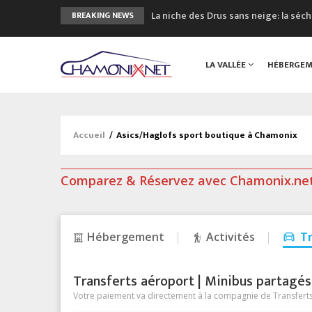
La niche des Drus sans neige: la sé
BREAKING NEWS
3 bonnes raisons pour visiter le no
Accidents en montagne: 3 personnes
LA VALLÉE
HÉBERGE
Craft ouvre un nouveau magasin de 
3eme Chamonix Vallée Classics Festiv
Accueil
/
Asics/Haglofs sport boutique à Chamonix
Comparez & Réservez avec Chamonix.ne
Hébergement
Activités
T
Transferts aéroport | Minibus partagés &
Votre paiement va directement à la compagnie de Transferts/