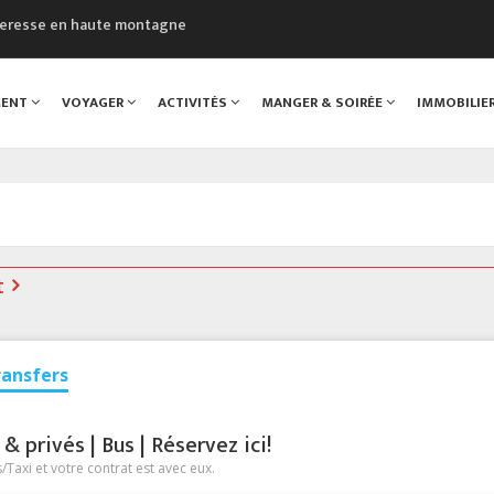
cheresse en haute montagne
uveau Musée du Mont-Blanc
 sont décédées dans le Mont-Blanc
MENT
VOYAGER
ACTIVITÉS
MANGER & SOIRÉE
IMMOBILIE
course à pied à Chamonix
al
t
ransfers
 privés | Bus | Réservez ici!
Taxi et votre contrat est avec eux.