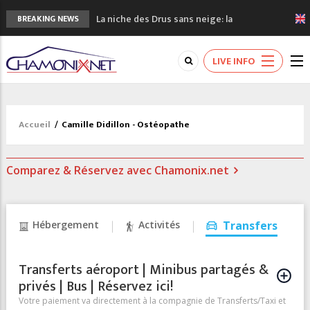
La niche des Drus sans neige: la
BREAKING NEWS
sécheresse en haute montagne
3 bonnes raisons pour visiter le nouveau
LIVE INFO
Musée du Mont-Blanc
Accidents en montagne: 3 personnes sont
décédées dans le Mont-Blanc
Craft ouvre un nouveau magasin de course
Accueil
/
Camille Didillon - Ostéopathe
à pied à Chamonix
3eme Chamonix Vallée Classics Festival
Comparez & Réservez avec Chamonix.net
Hébergement
Activités
Transfers
Transferts aéroport | Minibus partagés &
privés | Bus | Réservez ici!
Votre paiement va directement à la compagnie de Transferts/Taxi et