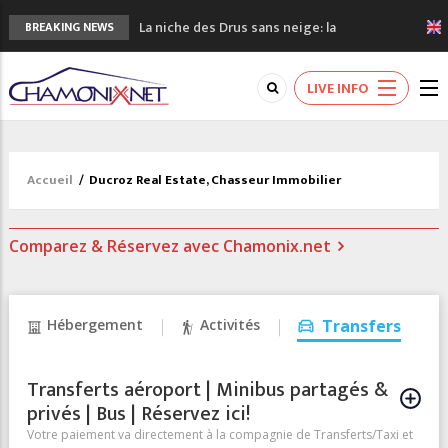
La niche des Drus sans neige: la
BREAKING NEWS
sécheresse en haute montagne
3 bonnes raisons pour visiter le nouveau
LIVE INFO
Musée du Mont-Blanc
Accidents en montagne: 3 personnes sont
décédées dans le Mont-Blanc
Craft ouvre un nouveau magasin de course
Accueil
/
Ducroz Real Estate, Chasseur Immobilier
à pied à Chamonix
3eme Chamonix Vallée Classics Festival
Comparez & Réservez avec Chamonix.net
Hébergement
Activités
Transfers
Transferts aéroport | Minibus partagés &
privés | Bus | Réservez ici!
Votre paiement va directement à la compagnie de Transferts/Taxi et