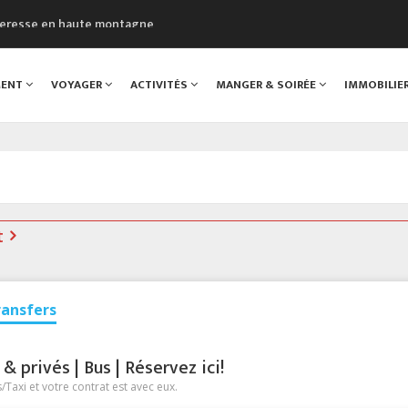
cheresse en haute montagne
uveau Musée du Mont-Blanc
 sont décédées dans le Mont-Blanc
MENT
VOYAGER
ACTIVITÉS
MANGER & SOIRÉE
IMMOBILIE
course à pied à Chamonix
al
t
ransfers
 privés | Bus | Réservez ici!
Taxi et votre contrat est avec eux.