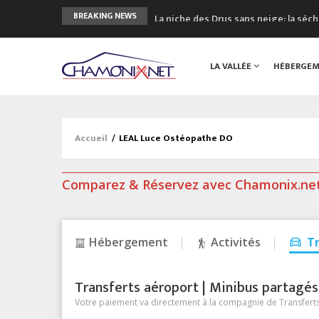
La niche des Drus sans neige: la sé
BREAKING NEWS
3 bonnes raisons pour visiter le no
Accidents en montagne: 3 personnes
LA VALLÉE
HÉBERGE
Craft ouvre un nouveau magasin de 
3eme Chamonix Vallée Classics Festiv
Accueil
/
LEAL Luce Ostéopathe DO
Comparez & Réservez avec Chamonix.ne
Hébergement
Activités
T
Transferts aéroport | Minibus partagés &
Votre paiement va directement à la compagnie de Transferts/