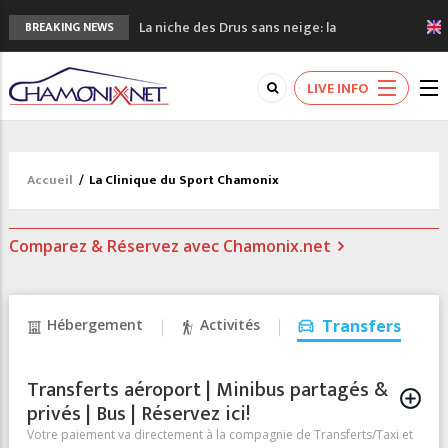
La niche des Drus sans neige: la
BREAKING NEWS
sécheresse en haute montagne
3 bonnes raisons pour visiter le nouveau
LIVE INFO
Musée du Mont-Blanc
Accidents en montagne: 3 personnes sont
décédées dans le Mont-Blanc
Craft ouvre un nouveau magasin de course
Accueil
/
La Clinique du Sport Chamonix
à pied à Chamonix
3eme Chamonix Vallée Classics Festival
Comparez & Réservez avec Chamonix.net
Hébergement
Activités
Transfers
Transferts aéroport | Minibus partagés &
privés | Bus | Réservez ici!
Votre paiement va directement à la compagnie de Transferts/Taxi et