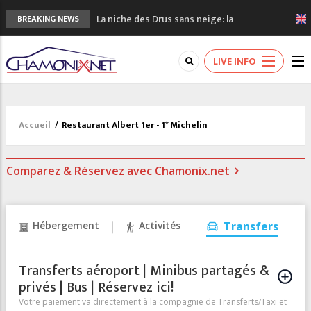
La niche des Drus sans neige: la
BREAKING NEWS
sécheresse en haute montagne
3 bonnes raisons pour visiter le nouveau
LIVE INFO
Musée du Mont-Blanc
Accidents en montagne: 3 personnes sont
décédées dans le Mont-Blanc
Craft ouvre un nouveau magasin de course
Accueil
/
Restaurant Albert 1er - 1* Michelin
à pied à Chamonix
3eme Chamonix Vallée Classics Festival
Comparez & Réservez avec Chamonix.net
Hébergement
Activités
Transfers
Transferts aéroport | Minibus partagés &
privés | Bus | Réservez ici!
Votre paiement va directement à la compagnie de Transferts/Taxi et