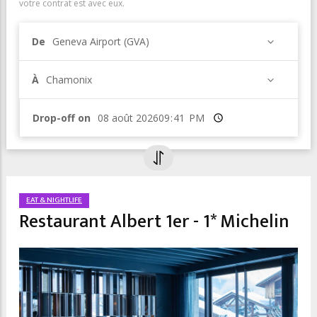
votre contrat est avec eux.
De
Geneva Airport (GVA)
À
Chamonix
Drop-off on
Heure
EAT & NIGHTLIFE
Restaurant Albert 1er - 1* Michelin