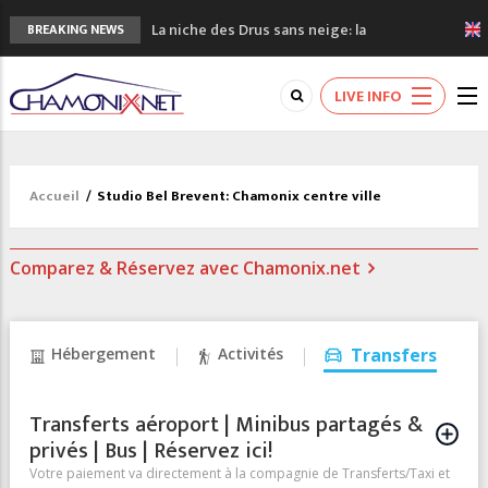
La niche des Drus sans neige: la
BREAKING NEWS
sécheresse en haute montagne
3 bonnes raisons pour visiter le nouveau
LIVE INFO
Musée du Mont-Blanc
Accidents en montagne: 3 personnes sont
décédées dans le Mont-Blanc
Craft ouvre un nouveau magasin de course
Accueil
/
Studio Bel Brevent: Chamonix centre ville
à pied à Chamonix
3eme Chamonix Vallée Classics Festival
Comparez & Réservez avec Chamonix.net
Hébergement
Activités
Transfers
Transferts aéroport | Minibus partagés &
privés | Bus | Réservez ici!
Votre paiement va directement à la compagnie de Transferts/Taxi et