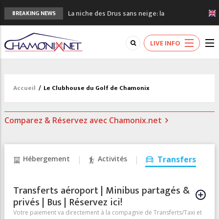
La niche des Drus sans neige: la
BREAKING NEWS
sécheresse en haute montagne
3 bonnes raisons pour visiter le nouveau
LIVE INFO
Musée du Mont-Blanc
Accidents en montagne: 3 personnes sont
décédées dans le Mont-Blanc
Craft ouvre un nouveau magasin de course
Accueil
/
Le Clubhouse du Golf de Chamonix
à pied à Chamonix
3eme Chamonix Vallée Classics Festival
Comparez & Réservez avec Chamonix.net
Hébergement
Activités
Transfers
Transferts aéroport | Minibus partagés &
privés | Bus | Réservez ici!
Votre paiement va directement à la compagnie de Transferts/Taxi et