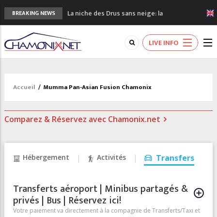
La niche des Drus sans neige: la
BREAKING NEWS
sécheresse en haute montagne
3 bonnes raisons pour visiter le nouveau
LIVE INFO
Musée du Mont-Blanc
Accidents en montagne: 3 personnes sont
décédées dans le Mont-Blanc
Craft ouvre un nouveau magasin de course
Accueil
/
Mumma Pan-Asian Fusion Chamonix
à pied à Chamonix
3eme Chamonix Vallée Classics Festival
Comparez & Réservez avec Chamonix.net
Hébergement
Activités
Transfers
Transferts aéroport | Minibus partagés &
privés | Bus | Réservez ici!
Votre paiement va directement à la compagnie de Transferts/Taxi et