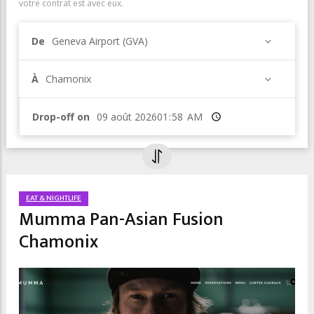
votre contrat est avec eux.
De
Geneva Airport (GVA)
À
Chamonix
Drop-off on
Heure
EAT & NIGHTLIFE
Mumma Pan-Asian Fusion
Chamonix