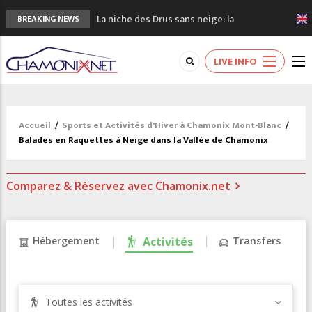
La niche des Drus sans neige: la
BREAKING NEWS
sécheresse en haute montagne
3 bonnes raisons pour visiter le nouveau
LIVE INFO
Musée du Mont-Blanc
Accidents en montagne: 3 personnes sont
décédées dans le Mont-Blanc
Craft ouvre un nouveau magasin de course
Accueil
/
Sports et Activités d'Hiver à Chamonix Mont-Blanc
/
à pied à Chamonix
Balades en Raquettes à Neige dans la Vallée de Chamonix
3eme Chamonix Vallée Classics Festival
Comparez & Réservez avec Chamonix.net
Hébergement
Activités
Transfers
Toutes les activités