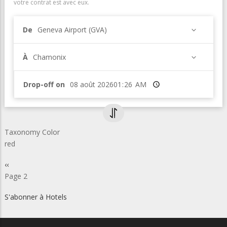
votre contrat est avec eux.
De
Geneva Airport (GVA)
À
Chamonix
Drop-off on
Heure
Taxonomy Color
red
Pagination
Page
‹‹
précédente
Page 2
S'abonner à Hotels