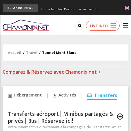
3eme Chamonix Vallée Classics Festival
BREAKING NEWS
La niche des Drus sans neige: la
sécheresse en haute montagne
3 bonnes raisons pour visiter le nouveau
LIVE INFO
Musée du Mont-Blanc
Accidents en montagne: 3 personnes sont
décédées dans le Mont-Blanc
Craft ouvre un nouveau magasin de course
Accueil
/
Travel
/
Tunnel Mont Blanc
à pied à Chamonix
Comparez & Réservez avec Chamonix.net
Hébergement
Activités
Transfers
Transferts aéroport | Minibus partagés &
privés | Bus | Réservez ici!
Votre paiement va directement à la compagnie de Transferts/Taxi et