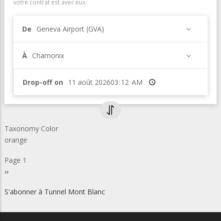
votre contrat est avec eux.
De
Geneva Airport (GVA)
À
Chamonix
Drop-off on
Heure
Taxonomy Color
orange
Pagination
Page 1
Page
››
suivante
S'abonner à Tunnel Mont Blanc