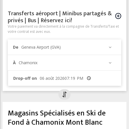
Transferts aéroport | Minibus partagés &
privés | Bus | Réservez ici!
Votre paiement va directement à la compagnie de Transferts/Taxi et
votre contrat est avec eux.
De
Geneva Airport (GVA)
À
Chamonix
Drop-off on
Heure
Magasins Spécialisés en Ski de
Fond à Chamonix Mont Blanc