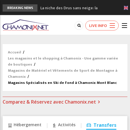
La niche des Drus sans neige: la
BREAKING NEWS
sécheresse en haute montagne
3 bonnes raisons pour visiter le nouveau
LIVE INFO
Musée du Mont-Blanc
Accidents en montagne: 3 personnes sont
décédées dans le Mont-Blanc
Craft ouvre un nouveau magasin de course
Accueil
/
à pied à Chamonix
Les magasins et le shopping à Chamonix - Une gamme variée
3eme Chamonix Vallée Classics Festival
de boutiques
/
Magasins de Matériel et Vêtements de Sport de Montagne à
Chamonix
/
Magasins Spécialisés en Ski de Fond à Chamonix Mont Blanc
Comparez & Réservez avec Chamonix.net
Hébergement
Activités
Transfers