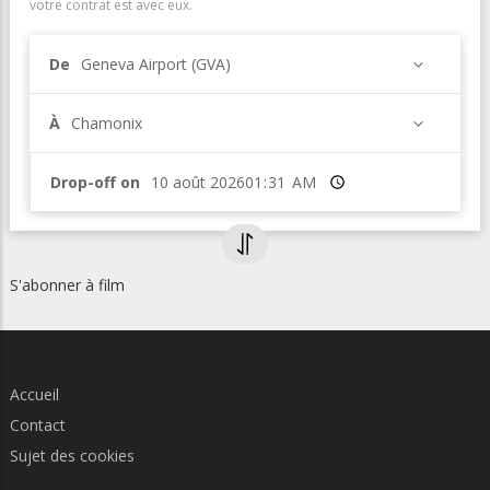
votre contrat est avec eux.
De
Geneva Airport (GVA)
À
Chamonix
Drop-off on
Heure
S'abonner à film
Accueil
Contact
Sujet des cookies