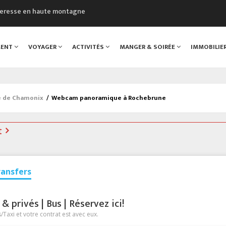
cheresse en haute montagne
uveau Musée du Mont-Blanc
 sont décédées dans le Mont-Blanc
MENT
VOYAGER
ACTIVITÉS
MANGER & SOIRÉE
IMMOBILIE
course à pied à Chamonix
al
e de Chamonix
/
Webcam panoramique à Rochebrune
t
ransfers
 privés | Bus | Réservez ici!
Taxi et votre contrat est avec eux.