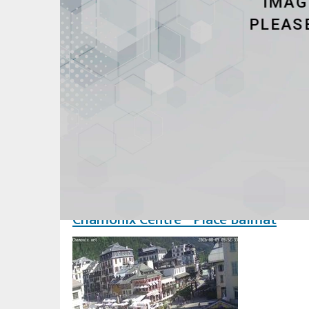
Domaine Skiable La Flégère
Chamonix Centre - Place Balmat