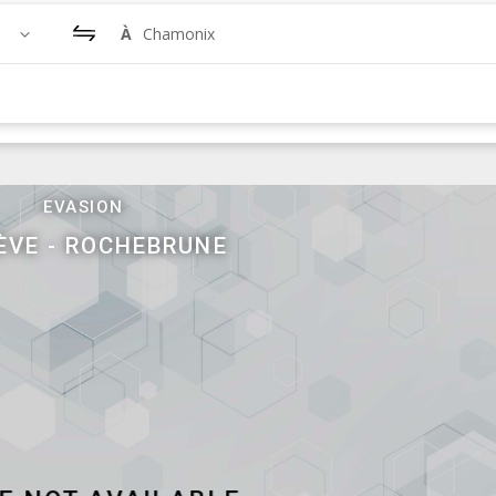
À
Chamonix
ebrune
e de Chamonix