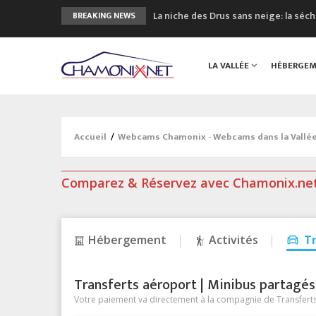
La niche des Drus sans neige: la sé
BREAKING NEWS
3 bonnes raisons pour visiter le no
Accidents en montagne: 3 personnes
LA VALLÉE
HÉBERGE
Craft ouvre un nouveau magasin de 
3eme Chamonix Vallée Classics Festiv
Accueil
/
Webcams Chamonix - Webcams dans la Vallé
Comparez & Réservez avec Chamonix.ne
Hébergement
Activités
T
Transferts aéroport | Minibus partagés &
Votre paiement va directement à la compagnie de Transferts/