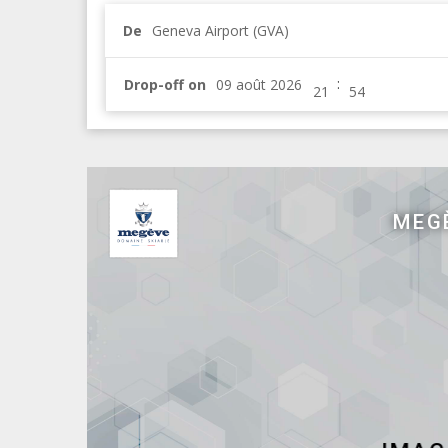
De
Geneva Airport (GVA)
:
Drop-off on
Webcam panoramique à Roch
Webcam panoramique à Rochebrune
Autres Webcams dans la Vallé
L'Arête de l'Aiguille du Midi