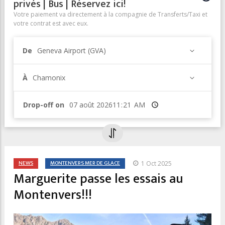
privés | Bus | Réservez ici!
Votre paiement va directement à la compagnie de Transferts/Taxi et
votre contrat est avec eux.
De
Geneva Airport (GVA)
À
Chamonix
Drop-off on
Heure
NEWS
MONTENVERS MER DE GLACE
1 Oct 2025
Marguerite passe les essais au
Montenvers!!!