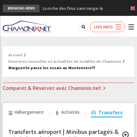
La niche des Drus sans neige: la
BREAKING NEWS
sécheresse en haute montagne
3 bonnes raisons pour visiter le nouveau
LIVE INFO
Musée du Mont-Blanc
Accidents en montagne: 3 personnes sont
décédées dans le Mont-Blanc
Craft ouvre un nouveau magasin de course
Accueil
/
à pied à Chamonix
Dernières nouvelles et actualités de la Vallée de Chamonix
/
3eme Chamonix Vallée Classics Festival
Marguerite passe les essais au Montenvers!!!
Comparez & Réservez avec Chamonix.net
Hébergement
Activités
Transfers
Transferts aéroport | Minibus partagés &