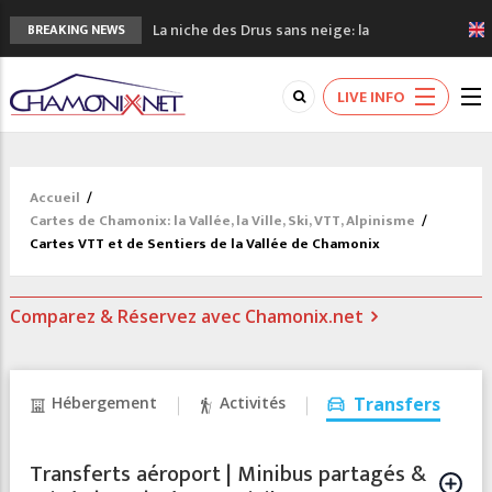
La niche des Drus sans neige: la
BREAKING NEWS
sécheresse en haute montagne
3 bonnes raisons pour visiter le nouveau
LIVE INFO
Musée du Mont-Blanc
Accidents en montagne: 3 personnes sont
décédées dans le Mont-Blanc
Craft ouvre un nouveau magasin de course
Accueil
/
à pied à Chamonix
Cartes de Chamonix: la Vallée, la Ville, Ski, VTT, Alpinisme
/
3eme Chamonix Vallée Classics Festival
Cartes VTT et de Sentiers de la Vallée de Chamonix
Comparez & Réservez avec Chamonix.net
Hébergement
Activités
Transfers
Transferts aéroport | Minibus partagés &