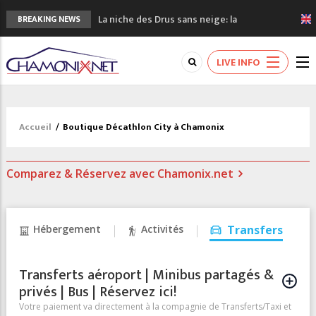
La niche des Drus sans neige: la
BREAKING NEWS
sécheresse en haute montagne
3 bonnes raisons pour visiter le nouveau
LIVE INFO
Musée du Mont-Blanc
Accidents en montagne: 3 personnes sont
décédées dans le Mont-Blanc
Craft ouvre un nouveau magasin de course
Accueil
/
Boutique Décathlon City à Chamonix
à pied à Chamonix
3eme Chamonix Vallée Classics Festival
Comparez & Réservez avec Chamonix.net
Hébergement
Activités
Transfers
Transferts aéroport | Minibus partagés &
privés | Bus | Réservez ici!
Votre paiement va directement à la compagnie de Transferts/Taxi et