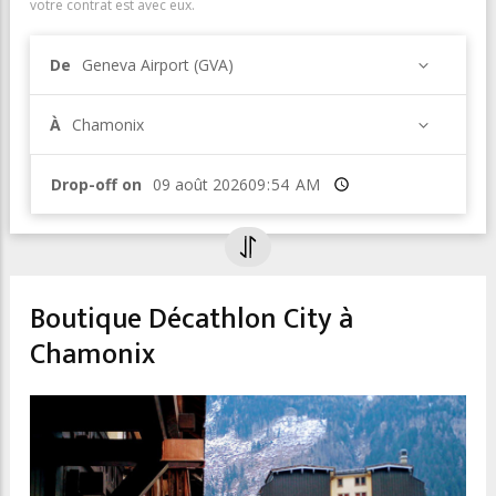
votre contrat est avec eux.
De
Geneva Airport (GVA)
À
Chamonix
Drop-off on
Heure
Boutique Décathlon City à
Chamonix