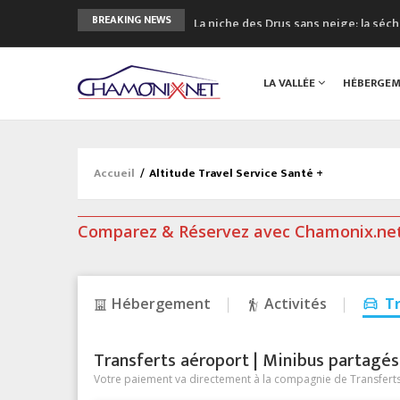
La niche des Drus sans neige: la sé
BREAKING NEWS
3 bonnes raisons pour visiter le no
Accidents en montagne: 3 personnes
LA VALLÉE
HÉBERGE
Craft ouvre un nouveau magasin de 
3eme Chamonix Vallée Classics Festiv
Accueil
/
Altitude Travel Service Santé +
Comparez & Réservez avec Chamonix.ne
Hébergement
Activités
T
Transferts aéroport | Minibus partagés &
Votre paiement va directement à la compagnie de Transferts/