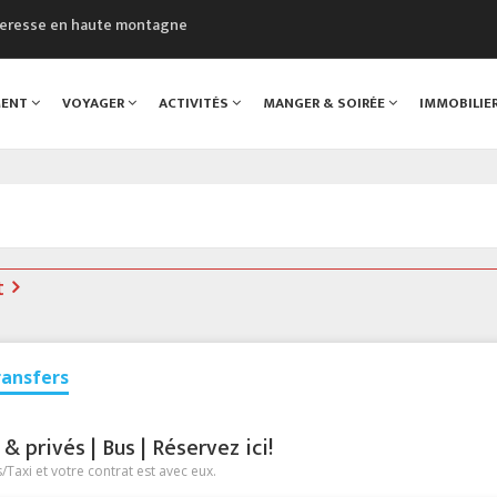
cheresse en haute montagne
uveau Musée du Mont-Blanc
 sont décédées dans le Mont-Blanc
MENT
VOYAGER
ACTIVITÉS
MANGER & SOIRÉE
IMMOBILIE
course à pied à Chamonix
al
t
ransfers
 privés | Bus | Réservez ici!
Taxi et votre contrat est avec eux.