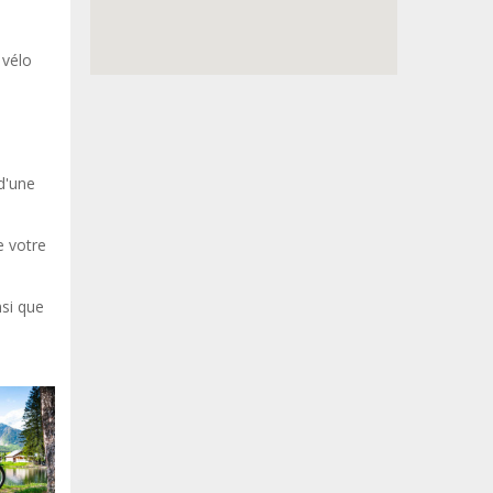
 vélo
d'une
e votre
nsi que