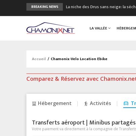
La niche des Drus sans neige: la sé
BREAKING NEWS
3 bonnes raisons pour visiter le no
Accidents en montagne: 3 personnes
LA VALLÉE
HÉBERGE
Craft ouvre un nouveau magasin de 
3eme Chamonix Vallée Classics Festiv
Accueil
/
Chamonix-Velo Location Ebike
Comparez & Réservez avec Chamonix.ne
Hébergement
Activités
T
Transferts aéroport | Minibus partagés &
Votre paiement va directement à la compagnie de Transferts/