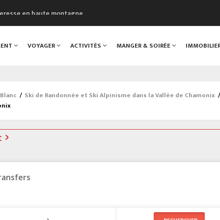
cheresse en haute montagne
uveau Musée du Mont-Blanc
 sont décédées dans le Mont-Blanc
MENT
VOYAGER
ACTIVITÉS
MANGER & SOIRÉE
IMMOBILIE
course à pied à Chamonix
al
-Blanc
/
Ski de Randonnée et Ski Alpinisme dans la Vallée de Chamonix
onix
t
ransfers