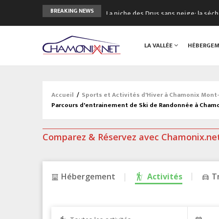
La niche des Drus sans neige: la sé
BREAKING NEWS
3 bonnes raisons pour visiter le no
Accidents en montagne: 3 personnes
LA VALLÉE
HÉBERGE
Craft ouvre un nouveau magasin de 
3eme Chamonix Vallée Classics Festiv
Accueil
/
Sports et Activités d'Hiver à Chamonix Mont
Parcours d'entrainement de Ski de Randonnée à Cham
Comparez & Réservez avec Chamonix.ne
Hébergement
Activités
T