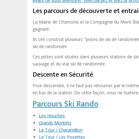
Avant de vous aventurer, téléchargez et lisez la Bro
Les parcours de découverte et entr
La Mairie de Chamonix et la Compagnie du Mont-Bla
gagnant.
Ils ont construit plusieurs "pistes de ski de randonné
ski de randonnée.
Ces pistes sont situées dans plusieurs stations de sk
sauvage et du vrai ski de randonnée.
Descente en Sécurité
Pour descendre, il ne faut pas retourner par le même p
en bas de la station. De cette façon, vous ne hurter
Parcours Ski Rando
Les Houches
Grands Montets
Le Tour / Charamillon
Le Tour / Les Posettes