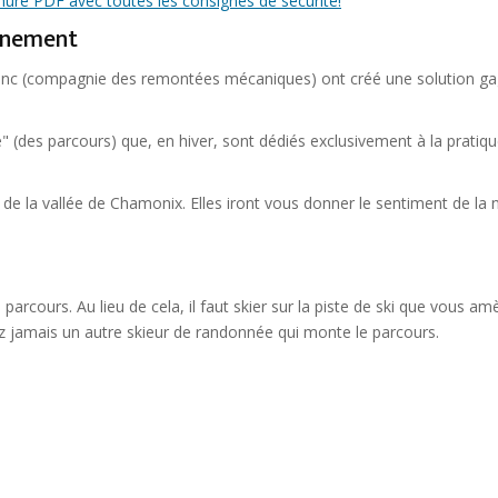
chure PDF avec toutes les consignes de sécurité!
ainement
nc (compagnie des remontées mécaniques) ont créé une solution ga
e" (des parcours) que, en hiver, sont dédiés exclusivement à la pratiq
i de la vallée de Chamonix. Elles iront vous donner le sentiment de la 
arcours. Au lieu de cela, il faut skier sur la piste de ski que vous a
ez jamais un autre skieur de randonnée qui monte le parcours.