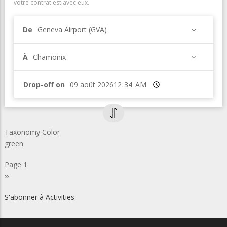
votre contrat est avec eux.
De
Geneva Airport (GVA)
À
Chamonix
Drop-off on
Heure
Taxonomy Color
green
Pagination
Page 1
Page
››
suivante
S'abonner à Activities