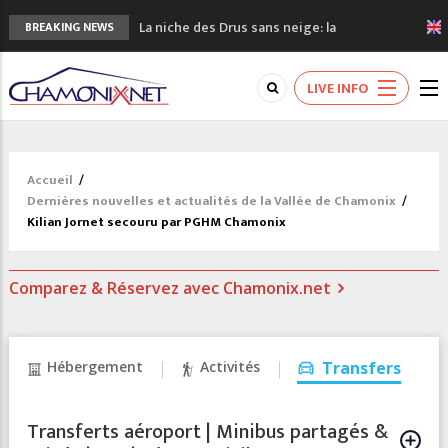
La niche des Drus sans neige: la
BREAKING NEWS
sécheresse en haute montagne
3 bonnes raisons pour visiter le nouveau
LIVE INFO
Musée du Mont-Blanc
Accidents en montagne: 3 personnes sont
décédées dans le Mont-Blanc
Craft ouvre un nouveau magasin de course
Accueil
/
à pied à Chamonix
Dernières nouvelles et actualités de la Vallée de Chamonix
/
3eme Chamonix Vallée Classics Festival
Kilian Jornet secouru par PGHM Chamonix
Comparez & Réservez avec Chamonix.net
Hébergement
Activités
Transfers
Transferts aéroport | Minibus partagés &