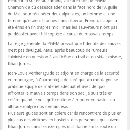
Pendant la soirée du samedi, 7 Septembre, le PGHM
Chamonix a dû desescalader dans la face nord de l'Aiguille
du Midi pour récupérer deux alpinistes, un homme et une
femme qu'etaient bloqués dans l'éperon Frendo. L'appel a
été émis en fin d'après midi, mais les sauveteurs n'ont pas
pu décoller avec l'hélicoptère a cause du mauvais temps.
La règle générale du PGHM prevoit que l'identité des sauvés
n'est pas divulgué. Mais, après beaucoup de rumeurs,
l'alpiniste en question étais l’icône du trail et du ski-alpinisme,
Kilian Jornet.
Jean-Louis Verdier (guide et adjoint en charge de la sécurité
en montagne, à Chamonix) a declaré que «la montagne se
pratique équipé de matériel adéquat et avec de quoi
affronter le mauvais temps dans son sac. Je suis très en
colère quand je vois qu’il continue à monter en basket en
altitude malgré nos demandes».
Plusieurs guides sont en colère car ils rencontrent de plus en
plus cas des victimes en baskets, des personnes qui suivent
Kilian Jornet dans les exemples qu'il donne sur la route du