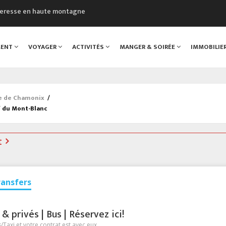
cheresse en haute montagne
uveau Musée du Mont-Blanc
 sont décédées dans le Mont-Blanc
MENT
VOYAGER
ACTIVITÉS
MANGER & SOIRÉE
IMMOBILIE
course à pied à Chamonix
al
ée de Chamonix
/
f du Mont-Blanc
t
ransfers
 privés | Bus | Réservez ici!
Taxi et votre contrat est avec eux.