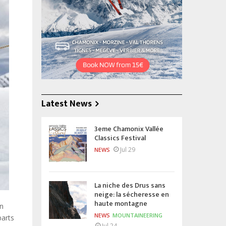
Latest News
3eme Chamonix Vallée
Classics Festival
Jul 29
NEWS
La niche des Drus sans
neige: la sécheresse en
haute montagne
en
NEWS
MOUNTAINEERING
parts
Jul 24