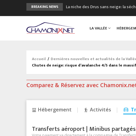
La niche des Drus sans neige: la sé
BREAKING NEWS
3 bonnes raisons pour visiter le no
Accidents en montagne: 3 personnes
LA VALLÉE
HÉBERGE
Craft ouvre un nouveau magasin de 
3eme Chamonix Vallée Classics Festiv
Accueil
/
Dernières nouvelles et actualités de la Vall
Chutes de neige: risque d’avalanche 4/5 dans le massi
Comparez & Réservez avec Chamonix.ne
Hébergement
Activités
T
Transferts aéroport | Minibus partagés &
Votre paiement va directement à la compagnie de Transferts/