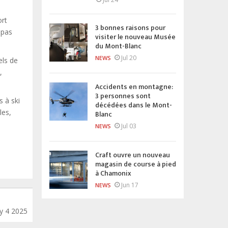
ort
3 bonnes raisons pour
 pas
visiter le nouveau Musée
du Mont-Blanc
Jul 20
NEWS
els de
,
Accidents en montagne:
3 personnes sont
s à ski
décédées dans le Mont-
les,
Blanc
Jul 03
NEWS
Craft ouvre un nouveau
magasin de course à pied
à Chamonix
Jun 17
NEWS
y 4 2025