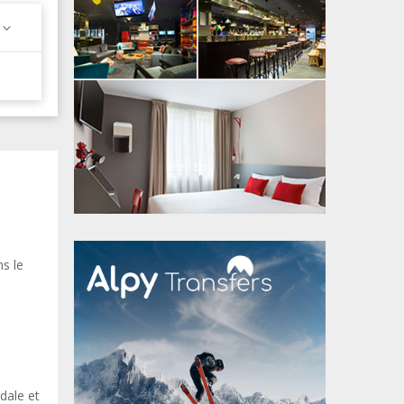
s le
dale et