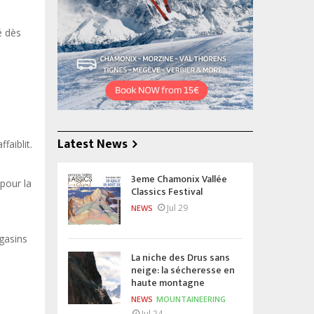
é dès
Latest News
faiblit.
3eme Chamonix Vallée
 pour la
Classics Festival
Jul 29
NEWS
gasins
La niche des Drus sans
neige: la sécheresse en
haute montagne
NEWS
MOUNTAINEERING
Jul 24