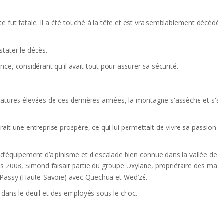
te fut fatale. Il a été touché à la tête et est vraisemblablement décéd
tater le décès.
ce, considérant qu'il avait tout pour assurer sa sécurité.
tures élevées de ces dernières années, la montagne s'assèche et s'af
rait une entreprise prospère, ce qui lui permettait de vivre sa passion
 d’équipement d’alpinisme et d'escalade bien connue dans la vallée de
 2008, Simond faisait partie du groupe Oxylane, propriétaire des ma
de Passy (Haute-Savoie) avec Quechua et Wed’zé.
le dans le deuil et des employés sous le choc.