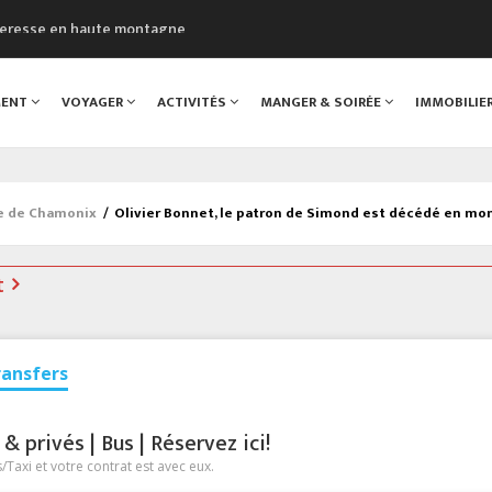
cheresse en haute montagne
uveau Musée du Mont-Blanc
 sont décédées dans le Mont-Blanc
MENT
VOYAGER
ACTIVITÉS
MANGER & SOIRÉE
IMMOBILIE
course à pied à Chamonix
al
ée de Chamonix
/
Olivier Bonnet, le patron de Simond est décédé en m
t
ransfers
 privés | Bus | Réservez ici!
Taxi et votre contrat est avec eux.