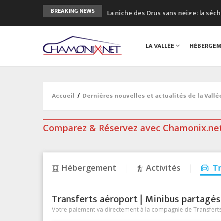
La niche des Drus sans neige: la sé
BREAKING NEWS
3 bonnes raisons pour visiter le no
Accidents en montagne: 3 personnes
LA VALLÉE
HÉBERGE
Craft ouvre un nouveau magasin de 
3eme Chamonix Vallée Classics Festiv
Accueil
/
Dernières nouvelles et actualités de la Vall
Comparez & Réservez avec Chamonix.ne
Hébergement
Activités
T
Transferts aéroport | Minibus partagés &
Votre paiement va directement à la compagnie de Transferts/