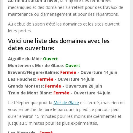
Au fin du saison d'hiver
, la majorité des remontées
mécaniques et des domaines s’arrêtent pour des travaux de
maintenance ou d’aménagement et pour des réparations.
Au début de saison d’été les domaines et les sites ouvrent
leurs portes.
Voici une liste des domaines avec les
dates ouverture:
Aiguille du Midi:
Ouvert
Montenvers Mer de Glace:
Ouvert
Brévent/Flégère/Balme:
Fermée
- Ouverture 14 juin
Les Houches:
Fermée
- Ouverture 14 juin
Grands Montets:
Fermée
- Ouverture 28 juin
Train de Mont Blanc:
Fermée
- Ouverture 14 juin
Le téléphérique pour la
Mer de Glace
est fermé, mais rien ne
vous empêche de faire le parcours à pied. Le parcour peut
durer environ 15 minutes pour les moins inexpérimentés et
jusqu'au 5 minutes pour les plus expérimentés.
Les Planards -
Fermé