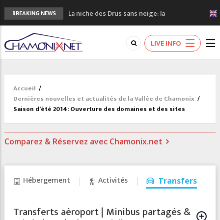
La niche des Drus sans neige: la
BREAKING NEWS
sécheresse en haute montagne
3 bonnes raisons pour visiter le nouveau
LIVE INFO
Musée du Mont-Blanc
Accidents en montagne: 3 personnes sont
décédées dans le Mont-Blanc
Craft ouvre un nouveau magasin de course
Accueil
/
à pied à Chamonix
Dernières nouvelles et actualités de la Vallée de Chamonix
/
3eme Chamonix Vallée Classics Festival
Saison d’été 2014: Ouverture des domaines et des sites
Comparez & Réservez avec Chamonix.net
Hébergement
Activités
Transfers
Transferts aéroport | Minibus partagés &