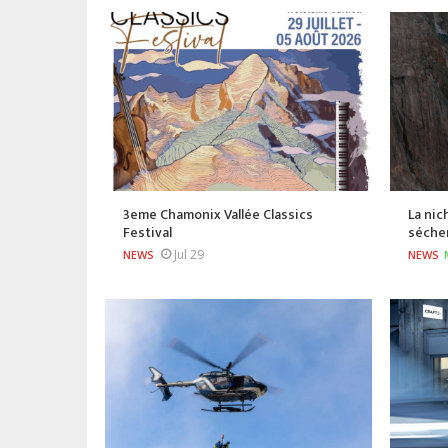
3eme Chamonix Vallée Classics
La nic
Festival
séche
Jul 29
NEWS
NEWS