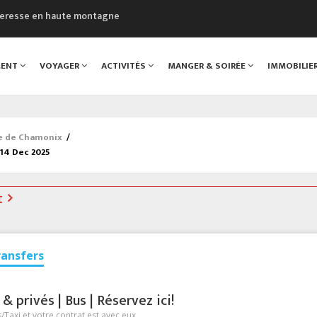
cheresse en haute montagne
uveau Musée du Mont-Blanc
 sont décédées dans le Mont-Blanc
MENT
VOYAGER
ACTIVITÉS
MANGER & SOIRÉE
IMMOBILIE
course à pied à Chamonix
al
ée de Chamonix
/
14 Dec 2025
t
ransfers
 privés | Bus | Réservez ici!
Taxi et votre contrat est avec eux.