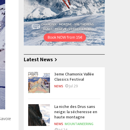
Latest News
3eme Chamonix Vallée
Classics Festival
Jul 29
NEWS
La niche des Drus sans
neige: la sécheresse en
haute montagne
Savoie
NEWS
MOUNTAINEERING
Jul 24