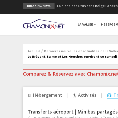
La niche des Drus sans neige: la sé
BREAKING NEWS
3 bonnes raisons pour visiter le no
Accidents en montagne: 3 personnes
LA VALLÉE
HÉBERGE
Craft ouvre un nouveau magasin de 
3eme Chamonix Vallée Classics Festiv
Accueil
/
Dernières nouvelles et actualités de la Vall
Le Brévent, Balme et Les Houches ouvriront ce samedi 
Comparez & Réservez avec Chamonix.ne
Hébergement
Activités
T
Transferts aéroport | Minibus partagés &
Votre paiement va directement à la compagnie de Transferts/