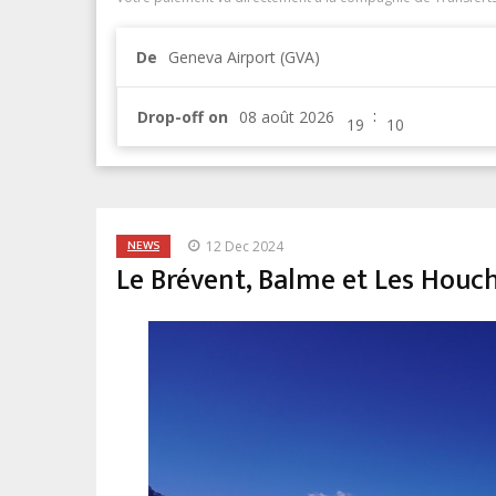
De
Geneva Airport (GVA)
:
Drop-off on
NEWS
12 Dec 2024
Le Brévent, Balme et Les Houc