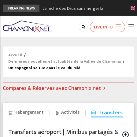
La niche des Drus sans neige: la
BREAKING NEWS
sécheresse en haute montagne
3 bonnes raisons pour visiter le nouveau
LIVE INFO
Musée du Mont-Blanc
Accidents en montagne: 3 personnes sont
décédées dans le Mont-Blanc
Craft ouvre un nouveau magasin de course
Accueil
/
à pied à Chamonix
Dernières nouvelles et actualités de la Vallée de Chamonix
/
3eme Chamonix Vallée Classics Festival
Un espagnol se tue dans le col du Midi
Comparez & Réservez avec Chamonix.net
Hébergement
Activités
Transfers
Transferts aéroport | Minibus partagés &