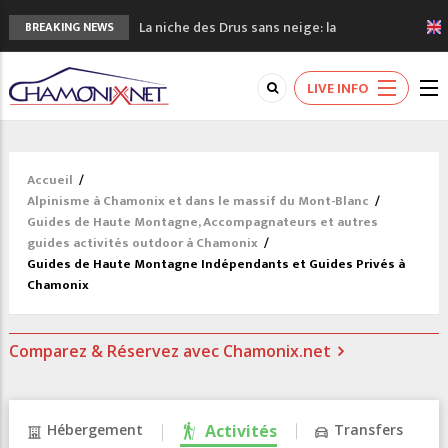
La niche des Drus sans neige: la
BREAKING NEWS
sécheresse en haute montagne
3 bonnes raisons pour visiter le nouveau
LIVE INFO
Musée du Mont-Blanc
Accidents en montagne: 3 personnes sont
décédées dans le Mont-Blanc
Craft ouvre un nouveau magasin de course
Accueil
/
à pied à Chamonix
Alpinisme à Chamonix et dans le massif du Mont-Blanc
/
3eme Chamonix Vallée Classics Festival
Guides de Haute Montagne, Accompagnateurs et autres
guides activités outdoor à Chamonix
/
Guides de Haute Montagne Indépendants et Guides Privés à
Chamonix
Comparez & Réservez avec Chamonix.net
Hébergement
Activités
Transfers