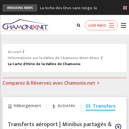
La niche des Drus sans neige: la
BREAKING NEWS
sécheresse en haute montagne
3 bonnes raisons pour visiter le nouveau
LIVE INFO
Musée du Mont-Blanc
Accidents en montagne: 3 personnes sont
décédées dans le Mont-Blanc
Craft ouvre un nouveau magasin de course
Accueil
/
à pied à Chamonix
Informations sur la Vallée de Chamonix Mont Blanc
/
3eme Chamonix Vallée Classics Festival
La Carte d'Hôte de la Vallée de Chamonix
Comparez & Réservez avec Chamonix.net
Hébergement
Activités
Transfers
Transferts aéroport | Minibus partagés &