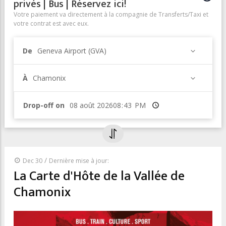
privés | Bus | Réservez ici!
Votre paiement va directement à la compagnie de Transferts/Taxi et
votre contrat est avec eux.
De
Geneva Airport (GVA)
À
Chamonix
Drop-off on
Heure
/
Dec 30
Dernière mise à jour:
La Carte d'Hôte de la Vallée de
Chamonix