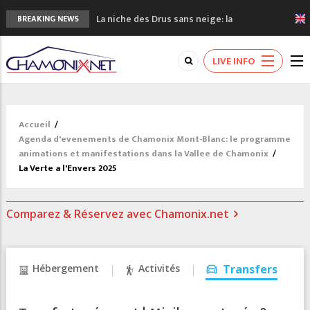
La niche des Drus sans neige: la
BREAKING NEWS
sécheresse en haute montagne
3 bonnes raisons pour visiter le nouveau
LIVE INFO
Musée du Mont-Blanc
Accidents en montagne: 3 personnes sont
décédées dans le Mont-Blanc
Craft ouvre un nouveau magasin de course
Accueil
/
à pied à Chamonix
Agenda d'evenements de Chamonix Mont-Blanc: le programme
3eme Chamonix Vallée Classics Festival
animations et manifestations dans la Vallee de Chamonix
/
La Verte a l'Envers 2025
Comparez & Réservez avec Chamonix.net
Hébergement
Activités
Transfers