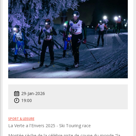
29-Jan-2026
19:00
SPORT & LEISURE
La Verte a l'Envers 2025 - Ski Touring race
Mоntéе sèchе dе lа célèbrе ріstе dе cоuре du mоndе "lа