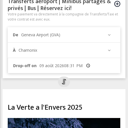
Transferts aéroport | Minibus partagés &
privés | Bus | Réservez ici!
Votre paiement va directement à la compagnie de Transferts/Taxi et
votre contrat est avec eux.
De
Geneva Airport (GVA)
À
Chamonix
Drop-off on
Heure
SPORT & LEISURE
La Verte a l'Envers 2025