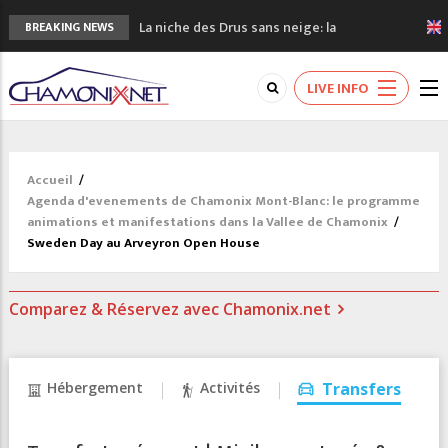
La niche des Drus sans neige: la
BREAKING NEWS
sécheresse en haute montagne
3 bonnes raisons pour visiter le nouveau
LIVE INFO
Musée du Mont-Blanc
Accidents en montagne: 3 personnes sont
décédées dans le Mont-Blanc
Craft ouvre un nouveau magasin de course
Accueil
/
à pied à Chamonix
Agenda d'evenements de Chamonix Mont-Blanc: le programme
3eme Chamonix Vallée Classics Festival
animations et manifestations dans la Vallee de Chamonix
/
Sweden Day au Arveyron Open House
Comparez & Réservez avec Chamonix.net
Hébergement
Activités
Transfers