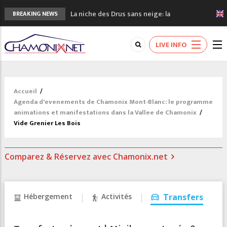
La niche des Drus sans neige: la
BREAKING NEWS
sécheresse en haute montagne
3 bonnes raisons pour visiter le nouveau
LIVE INFO
Musée du Mont-Blanc
Accidents en montagne: 3 personnes sont
décédées dans le Mont-Blanc
Craft ouvre un nouveau magasin de course
Accueil
/
à pied à Chamonix
Agenda d'evenements de Chamonix Mont-Blanc: le programme
3eme Chamonix Vallée Classics Festival
animations et manifestations dans la Vallee de Chamonix
/
Vide Grenier Les Bois
Comparez & Réservez avec Chamonix.net
Hébergement
Activités
Transfers