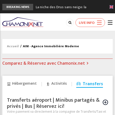
La niche des Drus sans neige: la
BREAKING NEWS
sécheresse en haute montagne
3 bonnes raisons pour visiter le nouveau
LIVE INFO
Musée du Mont-Blanc
Accidents en montagne: 3 personnes sont
décédées dans le Mont-Blanc
Craft ouvre un nouveau magasin de course
Accueil
/
AIM - Agence Immobilière Moderne
à pied à Chamonix
3eme Chamonix Vallée Classics Festival
Comparez & Réservez avec Chamonix.net
Hébergement
Activités
Transfers
Transferts aéroport | Minibus partagés &
privés | Bus | Réservez ici!
Votre paiement va directement à la compagnie de Transferts/Taxi et