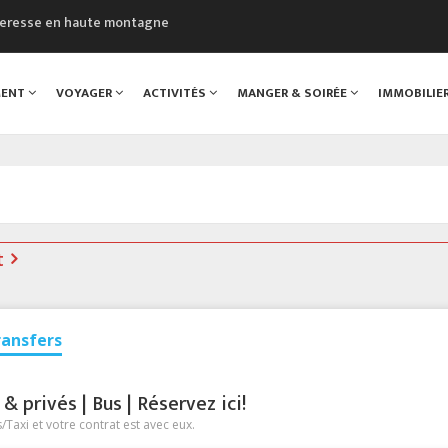
cheresse en haute montagne
uveau Musée du Mont-Blanc
 sont décédées dans le Mont-Blanc
MENT
VOYAGER
ACTIVITÉS
MANGER & SOIRÉE
IMMOBILIE
course à pied à Chamonix
al
t
ransfers
 privés | Bus | Réservez ici!
Taxi et votre contrat est avec eux.