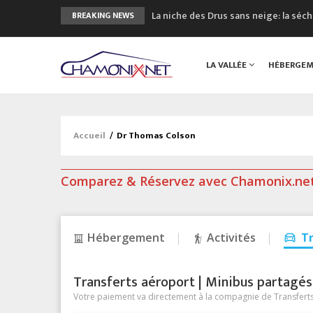
La niche des Drus sans neige: la sé
BREAKING NEWS
3 bonnes raisons pour visiter le no
Accidents en montagne: 3 personnes
LA VALLÉE
HÉBERGE
Craft ouvre un nouveau magasin de 
3eme Chamonix Vallée Classics Festiv
Accueil
/
Dr Thomas Colson
Comparez & Réservez avec Chamonix.ne
Hébergement
Activités
T
Transferts aéroport | Minibus partagés &
Votre paiement va directement à la compagnie de Transferts/