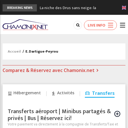
La niche des Drus sans neige: la
BREAKING NEWS
sécheresse en haute montagne
3 bonnes raisons pour visiter le nouveau
LIVE INFO
Musée du Mont-Blanc
Accidents en montagne: 3 personnes sont
décédées dans le Mont-Blanc
Craft ouvre un nouveau magasin de course
Accueil
/
E. Dartigue-Peyrou
à pied à Chamonix
3eme Chamonix Vallée Classics Festival
Comparez & Réservez avec Chamonix.net
Hébergement
Activités
Transfers
Transferts aéroport | Minibus partagés &
privés | Bus | Réservez ici!
Votre paiement va directement à la compagnie de Transferts/Taxi et