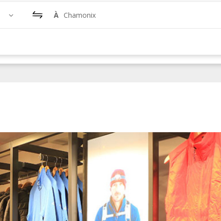
À
Chamonix