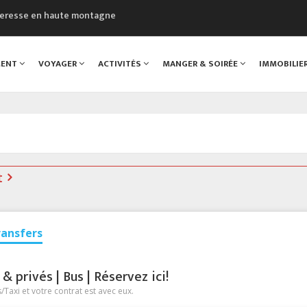
cheresse en haute montagne
uveau Musée du Mont-Blanc
 sont décédées dans le Mont-Blanc
MENT
VOYAGER
ACTIVITÉS
MANGER & SOIRÉE
IMMOBILIE
course à pied à Chamonix
al
t
ransfers
 privés | Bus | Réservez ici!
Taxi et votre contrat est avec eux.