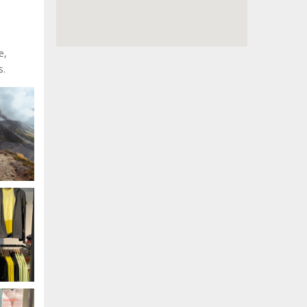
e,
s.