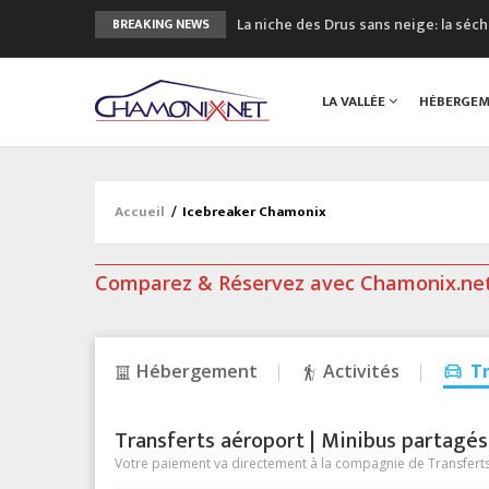
La niche des Drus sans neige: la sé
BREAKING NEWS
3 bonnes raisons pour visiter le no
Accidents en montagne: 3 personnes
LA VALLÉE
HÉBERGE
Craft ouvre un nouveau magasin de 
3eme Chamonix Vallée Classics Festiv
Accueil
/
Icebreaker Chamonix
Comparez & Réservez avec Chamonix.ne
Hébergement
Activités
T
Transferts aéroport | Minibus partagés &
Votre paiement va directement à la compagnie de Transferts/