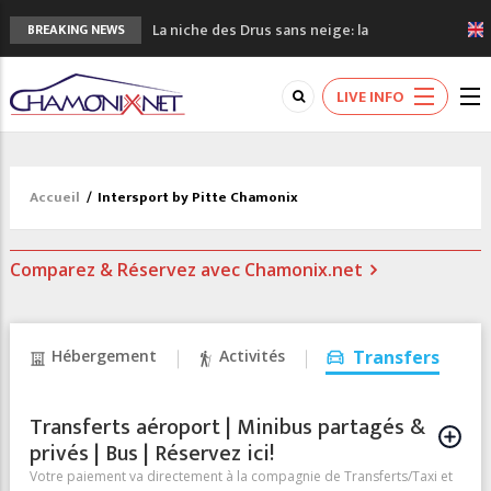
La niche des Drus sans neige: la
BREAKING NEWS
sécheresse en haute montagne
3 bonnes raisons pour visiter le nouveau
LIVE INFO
Musée du Mont-Blanc
Accidents en montagne: 3 personnes sont
décédées dans le Mont-Blanc
Craft ouvre un nouveau magasin de course
Accueil
/
Intersport by Pitte Chamonix
à pied à Chamonix
3eme Chamonix Vallée Classics Festival
Comparez & Réservez avec Chamonix.net
Hébergement
Activités
Transfers
Transferts aéroport | Minibus partagés &
privés | Bus | Réservez ici!
Votre paiement va directement à la compagnie de Transferts/Taxi et