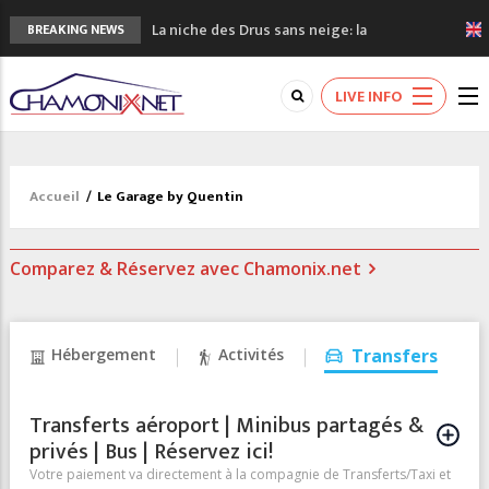
La niche des Drus sans neige: la
BREAKING NEWS
sécheresse en haute montagne
3 bonnes raisons pour visiter le nouveau
LIVE INFO
Musée du Mont-Blanc
Accidents en montagne: 3 personnes sont
décédées dans le Mont-Blanc
Craft ouvre un nouveau magasin de course
Accueil
/
Le Garage by Quentin
à pied à Chamonix
3eme Chamonix Vallée Classics Festival
Comparez & Réservez avec Chamonix.net
Hébergement
Activités
Transfers
Transferts aéroport | Minibus partagés &
privés | Bus | Réservez ici!
Votre paiement va directement à la compagnie de Transferts/Taxi et