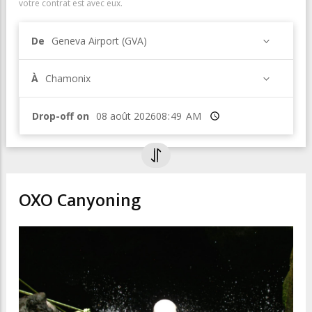
votre contrat est avec eux.
De
Geneva Airport (GVA)
À
Chamonix
Drop-off on
Heure
OXO Canyoning