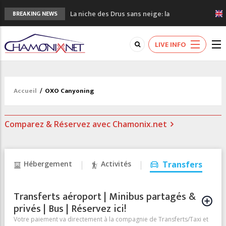
La niche des Drus sans neige: la
BREAKING NEWS
sécheresse en haute montagne
3 bonnes raisons pour visiter le nouveau
LIVE INFO
Musée du Mont-Blanc
Accidents en montagne: 3 personnes sont
décédées dans le Mont-Blanc
Craft ouvre un nouveau magasin de course
Accueil
/
OXO Canyoning
à pied à Chamonix
3eme Chamonix Vallée Classics Festival
Comparez & Réservez avec Chamonix.net
Hébergement
Activités
Transfers
Transferts aéroport | Minibus partagés &
privés | Bus | Réservez ici!
Votre paiement va directement à la compagnie de Transferts/Taxi et