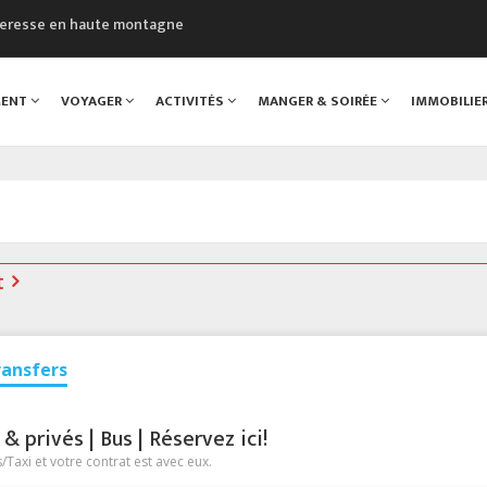
cheresse en haute montagne
uveau Musée du Mont-Blanc
 sont décédées dans le Mont-Blanc
MENT
VOYAGER
ACTIVITÉS
MANGER & SOIRÉE
IMMOBILIE
course à pied à Chamonix
al
t
ransfers
 privés | Bus | Réservez ici!
Taxi et votre contrat est avec eux.