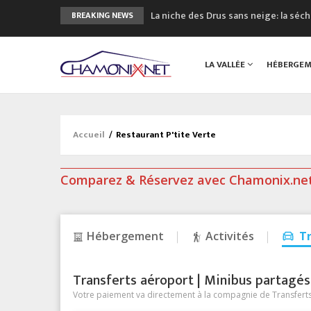
La niche des Drus sans neige: la sé
BREAKING NEWS
3 bonnes raisons pour visiter le no
Accidents en montagne: 3 personnes
LA VALLÉE
HÉBERGE
Craft ouvre un nouveau magasin de 
3eme Chamonix Vallée Classics Festiv
Accueil
/
Restaurant P'tite Verte
Comparez & Réservez avec Chamonix.ne
Hébergement
Activités
T
Transferts aéroport | Minibus partagés &
Votre paiement va directement à la compagnie de Transferts/