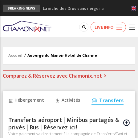
La niche des Drus sans neige: la
BREAKING NEWS
sécheresse en haute montagne
3 bonnes raisons pour visiter le nouveau
LIVE INFO
Musée du Mont-Blanc
Accidents en montagne: 3 personnes sont
décédées dans le Mont-Blanc
Craft ouvre un nouveau magasin de course
Accueil
/
Auberge du Manoir Hotel de Charme
à pied à Chamonix
3eme Chamonix Vallée Classics Festival
Comparez & Réservez avec Chamonix.net
Hébergement
Activités
Transfers
Transferts aéroport | Minibus partagés &
privés | Bus | Réservez ici!
Votre paiement va directement à la compagnie de Transferts/Taxi et