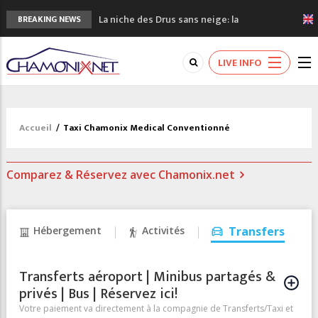
La niche des Drus sans neige: la
BREAKING NEWS
sécheresse en haute montagne
3 bonnes raisons pour visiter le nouveau
LIVE INFO
Musée du Mont-Blanc
Accidents en montagne: 3 personnes sont
décédées dans le Mont-Blanc
Craft ouvre un nouveau magasin de course
Accueil
/
Taxi Chamonix Medical Conventionné
à pied à Chamonix
3eme Chamonix Vallée Classics Festival
Comparez & Réservez avec Chamonix.net
Hébergement
Activités
Transfers
Transferts aéroport | Minibus partagés &
privés | Bus | Réservez ici!
Votre paiement va directement à la compagnie de Transferts/Taxi et