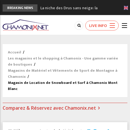
La niche des Drus sans neige: la
BREAKING NEWS
sécheresse en haute montagne
3 bonnes raisons pour visiter le nouveau
LIVE INFO
Musée du Mont-Blanc
Accidents en montagne: 3 personnes sont
décédées dans le Mont-Blanc
Craft ouvre un nouveau magasin de course
Accueil
/
à pied à Chamonix
Les magasins et le shopping à Chamonix - Une gamme variée
3eme Chamonix Vallée Classics Festival
de boutiques
/
Magasins de Matériel et Vêtements de Sport de Montagne à
Chamonix
/
Magasin de Location de Snowboard et Surf à Chamonix Mont
Blanc
Comparez & Réservez avec Chamonix.net