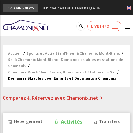
La niche des Drus sans neige: la
BREAKING NEWS
sécheresse en haute montagne
3 bonnes raisons pour visiter le nouveau
LIVE INFO
Musée du Mont-Blanc
Accidents en montagne: 3 personnes sont
décédées dans le Mont-Blanc
Craft ouvre un nouveau magasin de course
Accueil
/
Sports et Activités d'Hiver à Chamonix Mont-Blanc
/
à pied à Chamonix
Ski à Chamonix Mont-Blanc - Domaines skiables et stations de
3eme Chamonix Vallée Classics Festival
Chamonix
/
Chamonix Mont-Blanc Pistes, Domaines et Stations de Ski
/
Domaines Skiables pour Enfants et Débutants à Chamonix
Comparez & Réservez avec Chamonix.net
Hébergement
Activités
Transfers