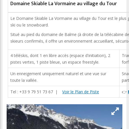
Domaine Skiable La Vormaine au village du Tour
Le Domaine Skiable La Vormaine au village du Tour est le plus 
ski ou le snowboard.
Situé au pied du domaine de Balme (à droite de la télécabine de
skieurs confirmés, il offre un environnement accueillant, sécurisé
4 téléskis, dont 1 en libre accès (espace d'initiation), 2
Tra
pistes vertes, 1 piste bleue, un espace freestyle.
forf
Un enneigement uniquement naturel et une vue sur
Sna
toute la vallée.
part
Tel : +33 9 79 51 73 67 |
Voir le Plan de Piste
👉