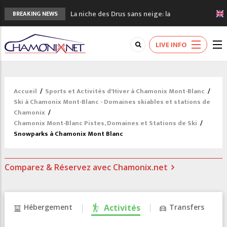
La niche des Drus sans neige: la
BREAKING NEWS
sécheresse en haute montagne
3 bonnes raisons pour visiter le nouveau
LIVE INFO
Musée du Mont-Blanc
Accidents en montagne: 3 personnes sont
décédées dans le Mont-Blanc
Craft ouvre un nouveau magasin de course
Accueil
/
Sports et Activités d'Hiver à Chamonix Mont-Blanc
/
à pied à Chamonix
Ski à Chamonix Mont-Blanc - Domaines skiables et stations de
3eme Chamonix Vallée Classics Festival
Chamonix
/
Chamonix Mont-Blanc Pistes, Domaines et Stations de Ski
/
Snowparks à Chamonix Mont Blanc
Comparez & Réservez avec Chamonix.net
Hébergement
Activités
Transfers