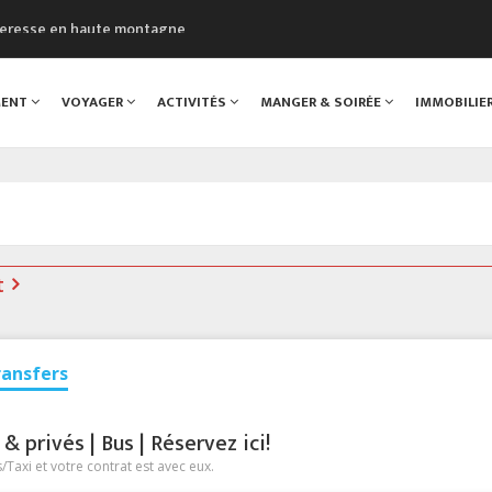
cheresse en haute montagne
uveau Musée du Mont-Blanc
 sont décédées dans le Mont-Blanc
MENT
VOYAGER
ACTIVITÉS
MANGER & SOIRÉE
IMMOBILIE
course à pied à Chamonix
al
t
ransfers
 privés | Bus | Réservez ici!
Taxi et votre contrat est avec eux.