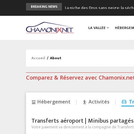
La niche des Drus sans neige: la sé
BREAKING NEWS
3 bonnes raisons pour visiter le no
Accidents en montagne: 3 personnes
LA VALLÉE
HÉBERGE
Craft ouvre un nouveau magasin de 
3eme Chamonix Vallée Classics Festiv
Accueil
/
About
Comparez & Réservez avec Chamonix.ne
Hébergement
Activités
T
Transferts aéroport | Minibus partagés &
Votre paiement va directement à la compagnie de Transferts/