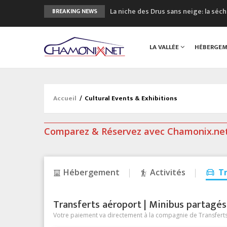
La niche des Drus sans neige: la sé
BREAKING NEWS
3 bonnes raisons pour visiter le no
Accidents en montagne: 3 personnes
LA VALLÉE
HÉBERGE
Craft ouvre un nouveau magasin de 
3eme Chamonix Vallée Classics Festiv
Accueil
/
Cultural Events & Exhibitions
Comparez & Réservez avec Chamonix.ne
Hébergement
Activités
T
Transferts aéroport | Minibus partagés &
Votre paiement va directement à la compagnie de Transferts/