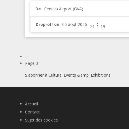
De
Geneva Airport (GVA)
:
Drop-off on
Pagination
Page
‹‹
précédente
Page 3
S'abonner à Cultural Events &amp; Exhibitions
Accueil
Contact
Sujet des cookies