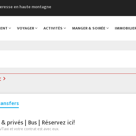
cheresse en haute montagne
uveau Musée du Mont-Blanc
 sont décédées dans le Mont-Blanc
MENT
VOYAGER
ACTIVITÉS
MANGER & SOIRÉE
IMMOBILIE
course à pied à Chamonix
al
t
ransfers
 privés | Bus | Réservez ici!
Taxi et votre contrat est avec eux.