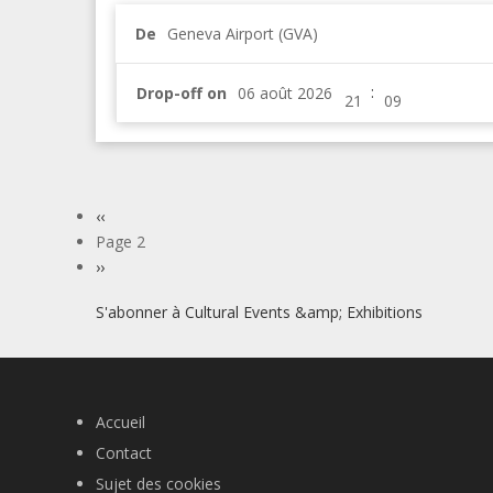
De
Geneva Airport (GVA)
:
Drop-off on
Pagination
Page
‹‹
précédente
Page 2
Page
››
suivante
S'abonner à Cultural Events &amp; Exhibitions
Accueil
Contact
Sujet des cookies