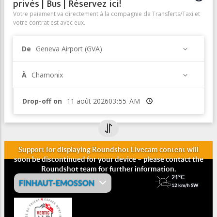
privés | Bus | Réservez ici!
Votre paiement va directement à la compagnie de Transferts/Taxi et
votre contrat est avec eux.
De
Geneva Airport (GVA)
À
Chamonix
Drop-off on
Heure
Webcam Panoramique du Barrage
d'Emosson (Valais, Suisse)
Webcam panoramique du Barrage d'Emosson en Suisse
(Valais) avec une vue superbe sur le massif du Mont Blanc