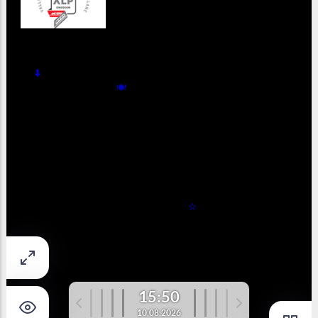
Plus de webcams de la vallée de
Chamonix
Station de Ski du Brévent
Vallorcine/Station de Ski La Poya
Aiguille des Chamonix