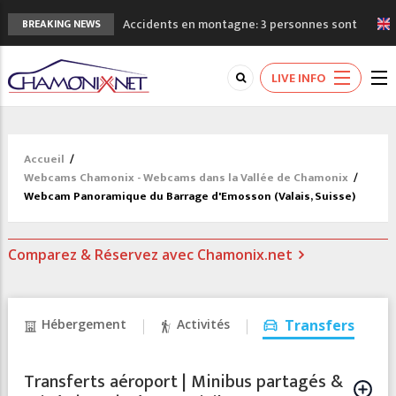
Accidents en montagne: 3 personnes sont
BREAKING NEWS
décédées dans le Mont-Blanc
Craft ouvre un nouveau magasin de course
LIVE INFO
à pied à Chamonix
3eme Chamonix Vallée Classics Festival
La niche des Drus sans neige: la
sécheresse en haute montagne
Accueil
/
3 bonnes raisons pour visiter le nouveau
Webcams Chamonix - Webcams dans la Vallée de Chamonix
/
Musée du Mont-Blanc
Webcam Panoramique du Barrage d'Emosson (Valais, Suisse)
Comparez & Réservez avec Chamonix.net
Hébergement
Activités
Transfers
Transferts aéroport | Minibus partagés &